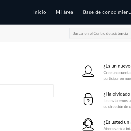
Inicio
Mi área
Base de con
¿Es un nuevo
Cree una cuenta 
participar en nu
¿Ha olvidado
Le enviaremos un
su dirección de c
¿Es usted un
Ahora verá la int