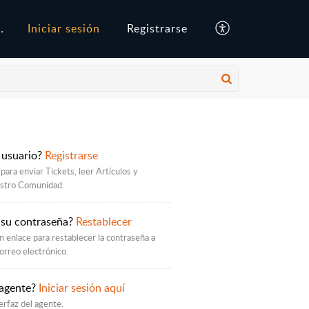
ocimientos
Iniciar sesión
Registrarse
 usuario?
Registrarse
para enviar Tickets, leer Artículos y
estro Comunidad.
 su contraseña?
Restablecer
 enlace para restablecer la contraseña a
orreo electrónico.
 agente?
Iniciar sesión aquí
erfaz del agente.